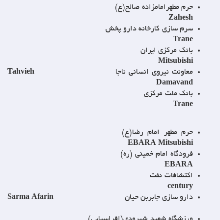
حرم مطهرامامزاده صالح(ع)
Zahesh
سرم سازی کارخانه دارو پخش
Trane
بانک مرکزی ایران
Mitsubishi
معاونت نیروی انسانی ناجا
Tahvieh
Damavand
بانک ملت مرکزی
Trane
حرم مطهر امام رضا(ع)
EBARA Mitsubishi
فرودگاه امام خمینی (ره)
EBARA
اکتشافات نفت
century
دارو سازی جابربن حیان
Sarma Afarin
ورزشگاه شهید شیرودی(افراسیابی)