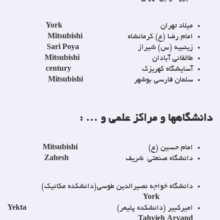
میلاد تهران
York
امام رضا (ع) کرمانشاه
Mitsubishi
زینبیه (س) شیراز
Sari Poya
طالقانی آبادان
Mitsubishi
آسایشگاه کهریزک
century
سلمان فارسی بوشهر
Mitsubishi
شگاهها و مراکز علمی و … :
امام حسین (ع)
Mitsubishi
دانشگاه صنعتی شریف
Zahesh
دانشگاه خواجه نصیرالدین طوسی(دانشکده مکانیک)
York
امیرکبیر (دانشکده پلیمر)
Yekta
Tahvieh Arvand