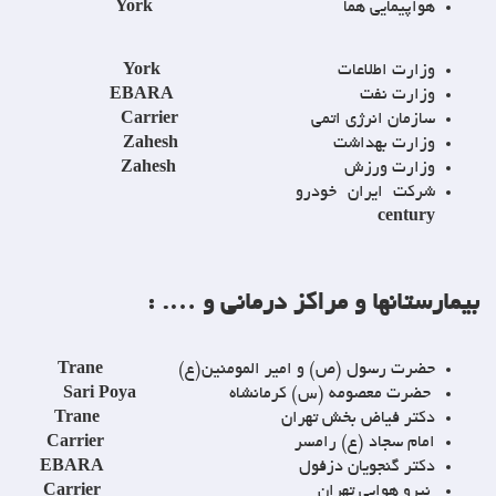
هواپیمایی هما
York
وزارت اطلاعات
York
وزارت نفت
EBARA
سازمان انرژی اتمی
Carrier
وزارت بهداشت
Zahesh
وزارت ورزش
Zahesh
شرکت ایران خودرو
century
ارستانها و مراکز درمانی و …. :
حضرت رسول (ص) و امیر المومنین(ع)
Trane
حضرت معصومه (س) کرمانشاه
Sari Poya
دکتر فیاض بخش تهران
Trane
امام سجاد (ع) رامسر
Carrier
دکتر گنجویان دزفول
EBARA
نیرو هوایی تهران
Carrier