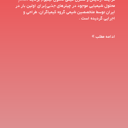
محلول شيميايي موجود در چيلرهاي جذبي)برای اولین بار در
ايران توسط متخصصين شيمي گروه كيمياگران، طراحی و
اجرایی گردیده است .
ادامه مطلب