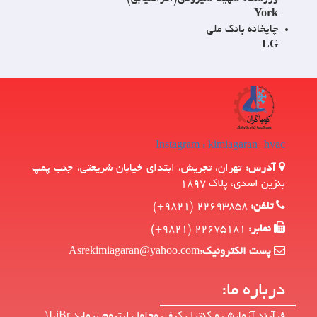
York
چاپخانه بانک ملی
LG
Instagram : kimiagaran-hvac
آدرس:
تهران، تجريش، ابتداي خیابان شريعتي، جنب پمپ
بنزين اسدي، پلاك 1897
تلفن:
22693858 (9821+)
نمابر:
22675181 (9821+)
پست الکترونیک:
Asrekimiagaran@yahoo.com
درباره ما:
فرآيند آزمايش و كنترل كيفي محلول ليتيوم برمايد LiBr(